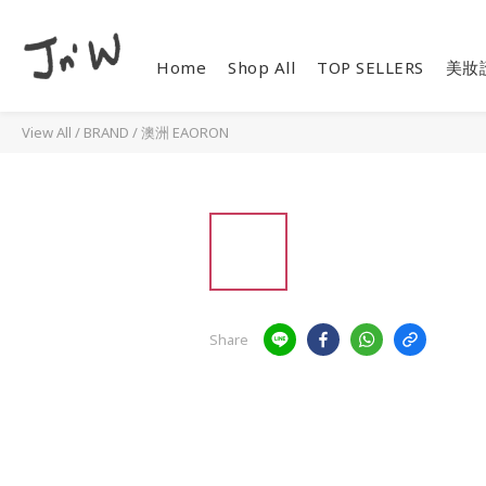
Home
Shop All
TOP SELLERS
美妝
View All
/
BRAND
/
澳洲 EAORON
Share