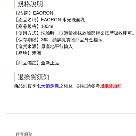
規格說明
【品 牌】EAORON
【產品名稱】EAORON 水光洗面乳
【商品規格】100ml
【使用方式】洗臉時，取適量塗抹於臉部輕柔按摩吸收即可
【保存期限】3年，請詳見實物商品外盒標示。
【進貨來源】原產地平行輸入
【產地】澳洲
【商品備註】全新正品
退換貨須知
七天猶豫期
退換貨須知
商品到貨享
之權益，詳細請參考
。
顧客服務