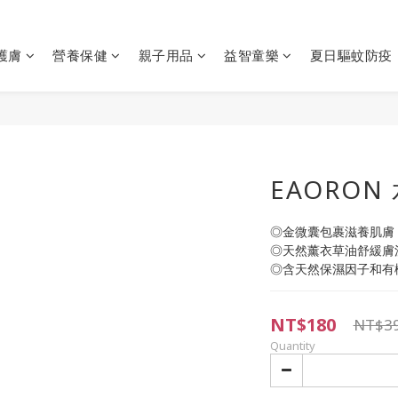
護膚
營養保健
親子用品
益智童樂
夏日驅蚊防疫
EAORON
◎金微囊包裹滋養肌膚 
◎天然薰衣草油舒緩膚
◎含天然保濕因子和有
NT$180
NT$3
Quantity