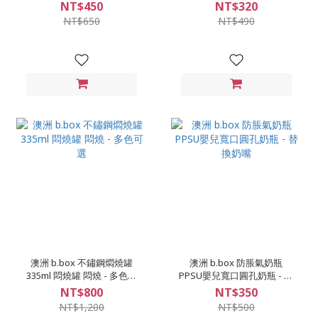
具 bbox 三用碗
列 兒童學習餐具 bbox 湯叉
NT$450
NT$320
NT$650
NT$490
澳洲 b.box 不鏽鋼燜燒罐
澳洲 b.box 防脹氣奶瓶
335ml 悶燒罐 悶燒 - 多色可
PPSU嬰兒寬口圓孔奶瓶 - 替
選
換奶嘴
NT$800
NT$350
NT$1,200
NT$500