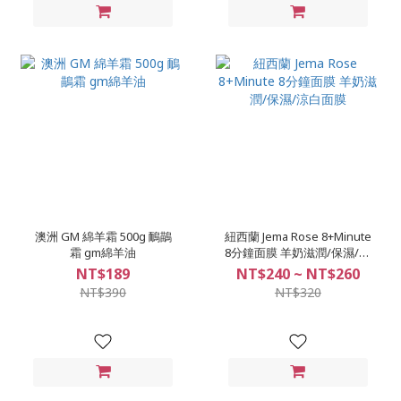
澳洲 GM 綿羊霜 500g 鴯鶓
紐西蘭 Jema Rose 8+Minute
霜 gm綿羊油
8分鐘面膜 羊奶滋潤/保濕/涼
白面膜
NT$189
NT$240 ~ NT$260
NT$390
NT$320