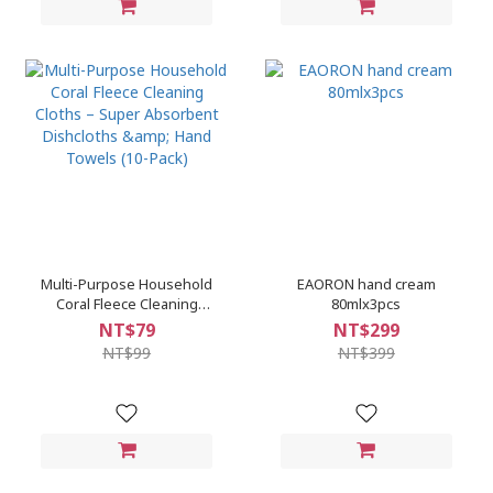
Multi-Purpose Household
EAORON hand cream
Coral Fleece Cleaning
80mlx3pcs
Cloths – Super Absorbent
NT$79
NT$299
Dishcloths & Hand Towels
NT$99
NT$399
(10-Pack)