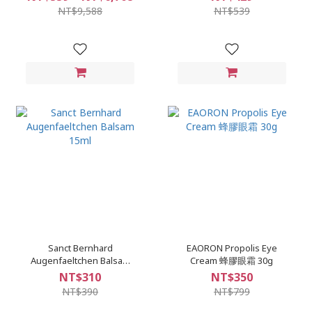
NT$9,588
NT$539
Sanct Bernhard
EAORON Propolis Eye
Augenfaeltchen Balsam
Cream 蜂膠眼霜 30g
15ml
NT$310
NT$350
NT$390
NT$799