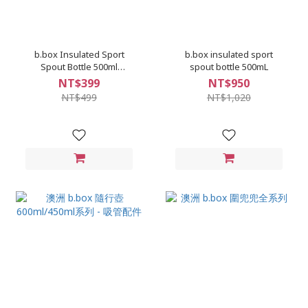
b.box Insulated Sport
b.box insulated sport
Spout Bottle 500ml
spout bottle 500mL
Replacement Spout - 2
NT$399
NT$950
Pack
NT$499
NT$1,020