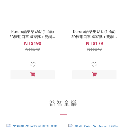
Kuroro酷樂樂 幼幼(1-4歲)
Kuroro酷樂樂 幼幼(1-4歲)
3D醫用口罩 國家隊＋雙鋼印
3D醫用口罩 國家隊＋雙鋼印
(噗噗排路隊＋噗噗練開車)
(猜猜紅黃藍＋一閃一閃小星
NT$190
NT$179
星)
NT$349
NT$349
益智童樂