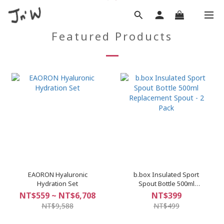
Featured Products
EAORON Hyaluronic
b.box Insulated Sport
Hydration Set
Spout Bottle 500ml
Replacement Spout - 2
NT$559 ~ NT$6,708
NT$399
Pack
NT$9,588
NT$499