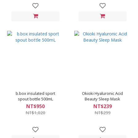
b.box insulated sport
Okioki Hyaluronic Acid
spout bottle 500mL
Beauty Sleep Mask
NT$950
NT$239
NT$1,020
NT$299