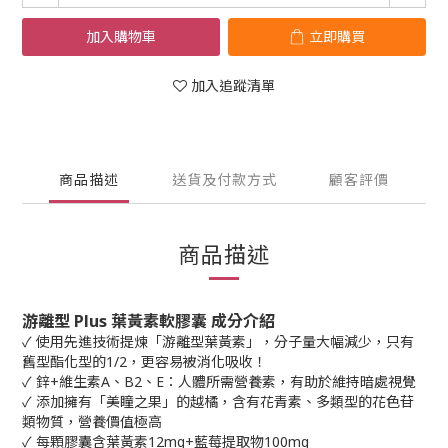
加入購物車
立即購買
加入追蹤清單
商品描述
送貨及付款方式
顧客評價
商品描述
游離型 Plus 葉黃素軟膠囊 成分介紹
✓ 使用先進技術提煉「游離型葉黃素」，分子量大幅減少，只有
舊型酯化型的1/2，更容易被消化吸收！
✓ 鋅+維生素A、B2、E：人體所需營養素，有助於維持暗處視覺
✓ 添加擁有「美瞳之果」的越橘，含有花青素、多類型的花色苷
類物質，營養價值極高
✓ 每顆膠囊含葉黃素12mg+藍莓提取物100mg