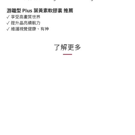
游離型 Plus 葉黃素軟膠囊 推薦
✓ 享受高畫質世界
✓ 提升晶亮續航力
✓ 維護視覺健康、有神
了解更多