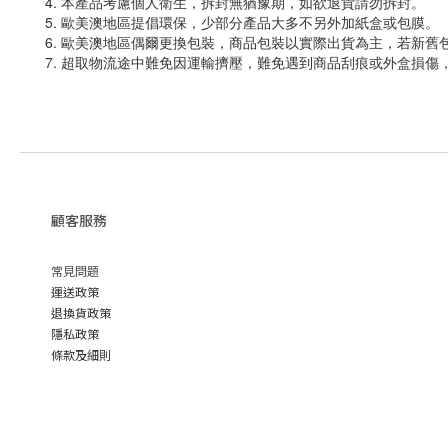
4. 本產品考慮個人衛生，拆封無猶豫期，如欲退貨請勿拆封。
5. 歐美澳地區提倡環保，少部分產品大多不另外加紙盒或包膜。
6. 歐美澳地區偶爾更換包裝，商品包裝以實際出貨為主，若新舊
7. 超取物流途中難免因運輸擠壓，難免遇到商品刮痕或外盒損
顧客服務
常見問題
運送政策
退換貨政策
隱私政策
條款及細則