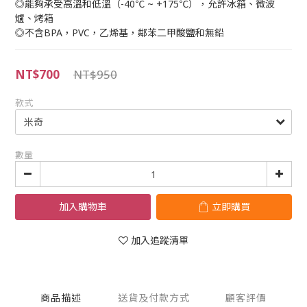
◎能夠承受高溫和低溫（-40℃ ~ +175℃），允許冰箱、微波
爐、烤箱
◎不含BPA，PVC，乙烯基，鄰苯二甲酸鹽和無鉛
NT$700
NT$950
款式
數量
加入購物車
立即購買
加入追蹤清單
商品描述
送貨及付款方式
顧客評價