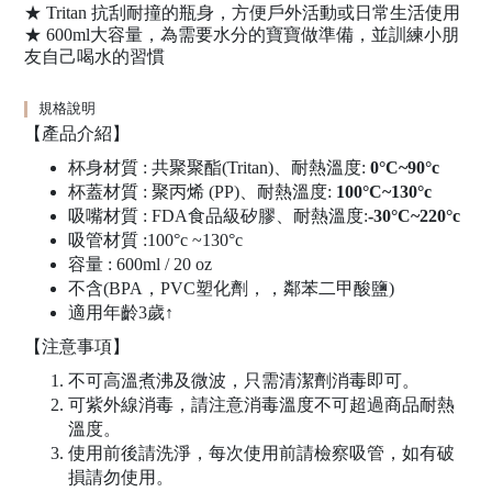
★ Tritan 抗刮耐撞的瓶身，方便戶外活動或日常生活使用
★ 600ml大容量，為需要水分的寶寶做準備，並訓練小朋
友自己喝水的習慣
規格說明
【產品介紹】
杯身材質 : 共聚聚酯(Tritan)、耐熱溫度:
0°C~90°c
杯蓋材質 : 聚丙烯 (PP)、耐熱溫度:
100°C~130°c
吸嘴材質 : FDA食品級矽膠、耐熱溫度:
-30°C~220°c
吸管材質 :100°c ~130°c
容量 : 600ml / 20 oz
不含(BPA，PVC塑化劑，，鄰苯二甲酸鹽)
適用年齡3歲↑
【注意事項】
不可高溫煮沸及微波，只需清潔劑消毒即可。
可紫外線消毒，請注意消毒溫度不可超過商品耐熱
溫度。
使用前後請洗淨，每次使用前請檢察吸管，如有破
損請勿使用。