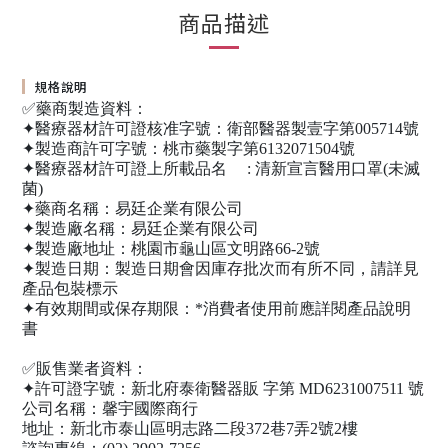
商品描述
規格說明
✅藥商製造資料：​
✦醫療器材許可證核准字號：衛部醫器製壹字第005714號​
✦製造商許可字號：桃市藥製字第6132071504號​
✦醫療器材許可證上所載品名 ​ ​ ​ ​ : 清新宣言醫用口罩(未滅
菌)​
✦藥商名稱：易廷企業有限公司​
✦製造廠名稱：易廷企業有限公司​
✦製造廠地址：桃園市龜山區文明路66-2號​
✦製造日期：製造日期會因庫存批次而有所不同，請詳見
產品包裝標示​
✦有效期間或保存期限：*消費者使用前應詳閱產品說明
書​
✅販售業者資料：​
✦許可證字號：新北府泰衛醫器販 字第 MD6231007511 號​
公司名稱：馨宇國際商行​
地址：新北市泰山區明志路二段372巷7弄2號2樓​