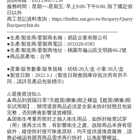
諮詢專線：(02) 2902-7256​
服務時間：星期一-星期五: 早上9:00-下午6:00, 除了國定假
日以外​
商工登記資料查詢：https://findbiz.nat.gov.tw/fts/query/Query
Bar/queryInit.do​
-----------------------------------------------------------------------​
●生產/製造商/委製商名稱：易廷企業有限公司​
●生產/製造商/委製商電話：(03)328-6585​
●生產/製造商/委製商地址：桃園市龜山區文明路66-2號​
●商品原產地：台灣​
●度量/販售數量/販售規格：幼幼:20入/盒 小童:30入/盒​
●製造日期：2022.3.1（製造日期會因庫存批次而有所不
同，請詳見產品包裝標示)​
⚠️退換貨須知⚠️​
🔺商品到貨隔日享7天鑑賞(猶豫)期之權益【鑑賞(猶豫)期
非試用期】，辦理退貨商品必須是全新未拆封狀態且包裝
完整，否則將會影響退貨權限。​
🔺因衛生考量而密封之個人衛生用品，如拆封檢查試穿
（用）後再次出售，有影響衛生之虞。故除商品本身有瑕
疵外，縱使拆封後可恢復原狀，均不提供退換貨服務，請
務必確認有購買商品需求再行拆封，以免影響權益。​