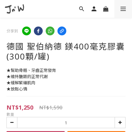
分享到
德國 聖伯納德 鎂400毫克膠囊
(300顆/罐)
★幫助骨骼、牙齒正常發育
★維持醣類的正常代謝
★緩解緊繃肌肉
★放鬆心情
NT$1,250
NT$1,590
數量